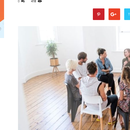
0
418
T