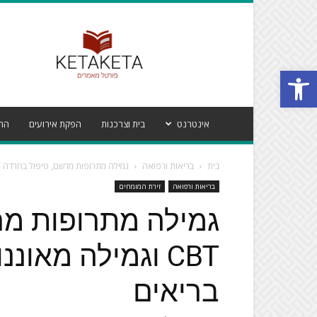
פורטל
מאמרים
קטע
Open toolbar
קטע
אינטרנט
בית וצרכנות
הפקת אירועים
הרי
בית
בריאות ורפואה
גמילה מתרופות מרשם, טיפול בחרדה CBT וגמילה מאוננות – הדרך לחיים בריאים
בריאות ורפואה
זירת המומחים
גמילה מתרופות מר
CBT וגמילה מאונ
בריאים