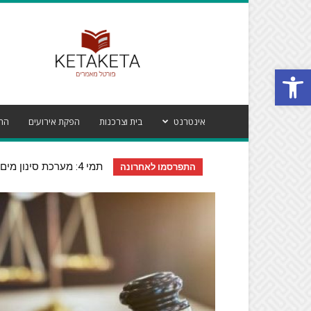
פורטל
מאמרים
קטע
קטע
Open toolbar
אינטרנט
בית וצרכנות
הפקת אירועים
הרי
תמי 4: מערכת סינון מים איכותית
גם גברים מחפשים יותר מס
התפרסמו לאחרונה