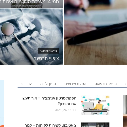
תמי 4: מערכת סינון מים איכותית
בריאות ורפואה
ציפויי חרסינה
ת
בריאות ורפואה
הפקת אירועים
הריון ולידה
עוד
הפקת סרטון אנימציה – איך תעשו
את זה נכון?
אוגוסט 24, 2021
צ'אט בוט לשירות לקוחות – למה