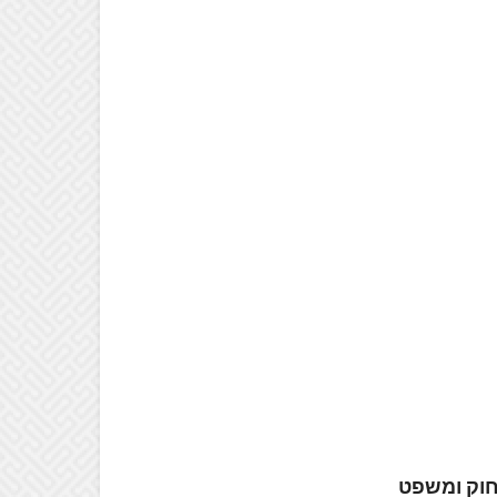
וק ומשפט