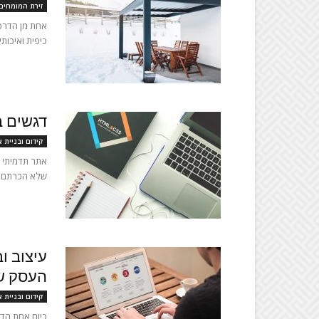
זירת המומחים
אחת מן הדרכ
כיפית ואיכותי
דגשים ב
קידום ובניית 
אתר תדמיתי –
שלא הכרתם מ
עיצוב ו
העסק ש
קידום ובניית 
כיום אחת הדר