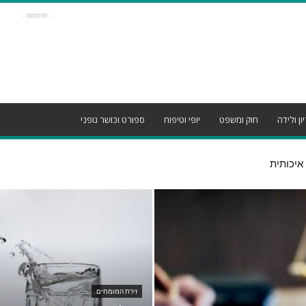
- פרסומת -
ון ולידה
חוק ומשפט
יופי וטיפוח
ספורט וכושר גופני
גרות עם ליווי והכוונה מקצועית
זירת המומחים