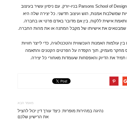
יעל מן היא מעצבת מתנות אישיות וייחודיות, בוגרת Parsons School of Design בניו-יורק. עם ניסיון עשיר בעיצוב
יוצרת מתנות מקוריות שמשלבות אמנות, רגש ועיצוב חדשני. כל יצירה שלה היא
ותאמת אישית ללקוח, בין אם מדובר באדם פרטי או בחברה.
שמבטאים את אישיותו של מקבל המתנה או את מהות החברה.
ין עולמות האמנות העכשווית והטכנולוגיה, כדי לייצר חוויות
 בסיס מחקר מעמיק, תוך הקפדה על הפרטים הקטנים והתאמה
 תמיד את הדיוק והאפסחות שעומדות מאחורי כל יצירה.
מאמר הבא
נהיגה במהירות מופרזת: כיצד עורך דין יכול להציל
את הרישיון שלכם