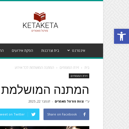
פורטל
מאמרים
קטע
Open toolbar
קטע
אינטרנט
בית וצרכנות
הפקת אירועים
הרי
בית
זירת המומחים
המתנה המושלמת לכל אירוע
זירת המומחים
המתנה המושלמת ל
ע"י
צוות פורטל מאמרים
-
דצמבר 22, 2025
weet on Twitter
Share on Facebook