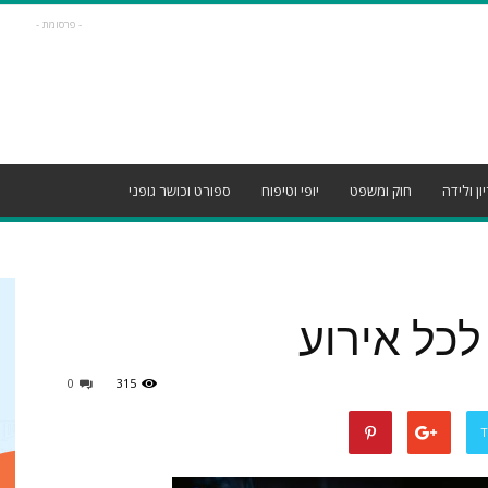
- פרסומת -
ון ולידה
חוק ומשפט
יופי וטיפוח
ספורט וכושר גופני
כל אירוע
0
315
T