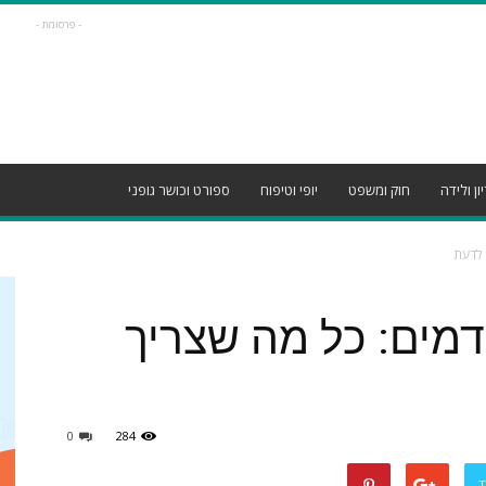
- פרסומת -
ון ולידה
חוק ומשפט
יופי וטיפוח
ספורט וכושר גופני
 לדעת
דמים: כל מה שצריך
0
284
T