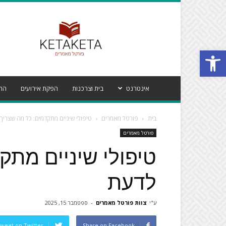
פורטל
מאמרים
קטע
Open toolbar
קטע
אינטרנט
בית וצרכנות
הפקת אירועים
הרי
בית
פורטל מאמרים
טיפולי שיניים מתקדמים: כל מה שצריך
פורטל מאמרים
טיפולי שיניים מתק
לדעת
ע"י
צוות פורטל מאמרים
-
ספטמבר 15, 2025
weet on Twitter
Share on Facebook