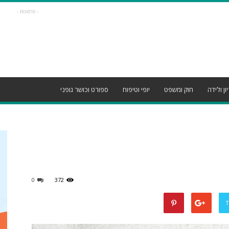
- פרסומת -
ון ולידה
חוק ומשפט
יופי וטיפוח
ספורט וכושר גופני
0
372
T