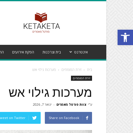
פורטל
מאמרים
קטע
Open toolbar
קטע
אינטרנט
בית וצרכנות
הפקת אירועים
הרי
בית
זירת המומחים
מערכות גילוי אש
זירת המומחים
מערכות גילוי אש
ע"י
צוות פורטל מאמרים
-
ינואר 7, 2026
weet on Twitter
Share on Facebook