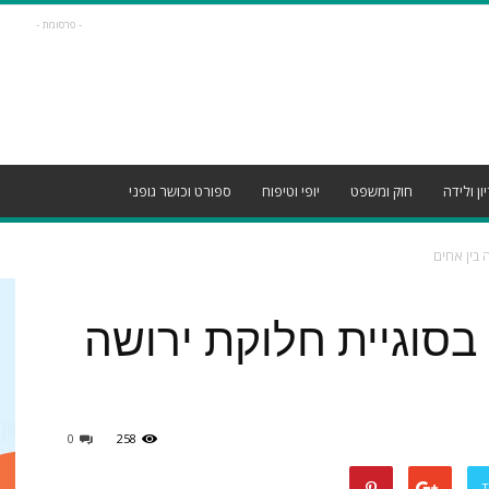
- פרסומת -
ון ולידה
חוק ומשפט
יופי וטיפוח
ספורט וכושר גופני
 בין אחים
בסוגיית חלוקת ירושה
0
258
T