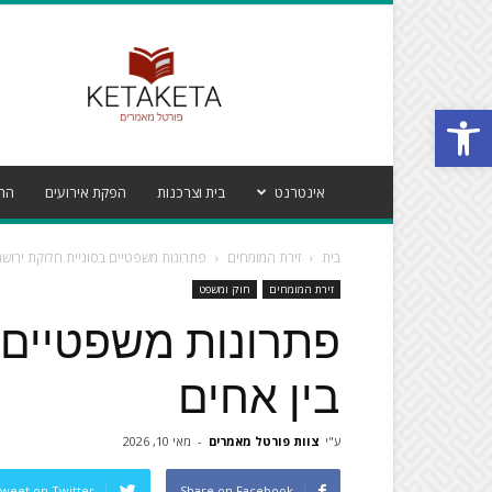
פורטל
מאמרים
קטע
Open toolbar
קטע
אינטרנט
בית וצרכנות
הפקת אירועים
הרי
בית
זירת המומחים
פתרונות משפטיים בסוגיית חלוקת ירושה
זירת המומחים
חוק ומשפט
פתרונות משפטיים 
בין אחים
ע"י
צוות פורטל מאמרים
-
מאי 10, 2026
weet on Twitter
Share on Facebook