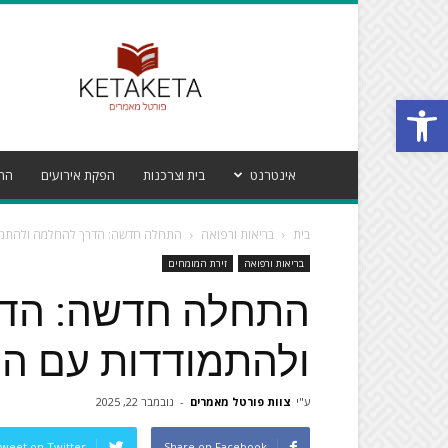
פורטל
מאמרים
קטע
Open toolbar
קטע
אינטרנט
בית וצרכנות
הפקת אירועים
הרי
בית
בריאות ורפואה
התחלה חדשה: הדרך להחלמה ולהתמוד
בריאות ורפואה
זירת המומחים
התחלה חדשה: הד
ולהתמודדות עם הת
ע"י
צוות פורטל מאמרים
-
נובמבר 22, 2025
weet on Twitter
Share on Facebook