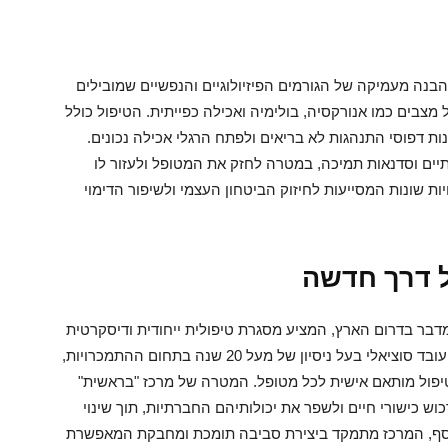
בנה מעמיקה של הגורמים הפיזיולוגיים והנפשיים שמובילים
מצבים כמו אנורקסיה, בולימיה ואכילה כפייתית. הטיפול כולל
ות דפוסי התנהגות לא בריאים ולפתח הרגלי אכילה נכונים.
צתיים וסדנאות תמיכה, במטרה לחזק את המטופל ולעזור לו
ויות שונות המסייעות לחיזוק הביטחון העצמי ולשיפור הדימוי
 דרך חדשה
בר בדרום הארץ, המציע מסגרת טיפולית ייחודית ודיסקרטית
לכל סוגי ההתמכרויות. המרכז, בבעלות יוסי אטיה, עובד סוציאלי בעל ניסיון של מעל 20 שנה בתחום ההתמכרויות,
טיפול מותאם אישית לכל מטופל. המטרה של מרכז "בראשית"
ש כישורי חיים ולשפר את יכולותיהם החברתיות, תוך שינוי
וסף, המרכז מתמקד ביצירת סביבה תומכת ומחבקת המאפשרת