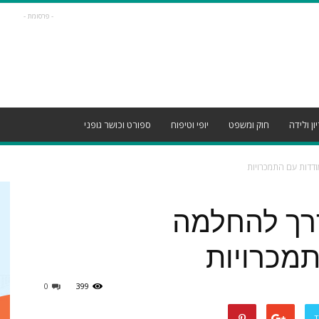
- פרסומת -
ון ולידה
חוק ומשפט
יופי וטיפוח
ספורט וכושר גופני
דות עם התמכרויות
רך להחלמה
מכרויות
0
399
T