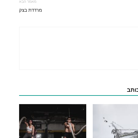
מאמר הבא
מרדדת בצק
כותב