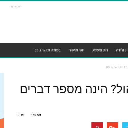
- פרסומת -
ון ולידה
חוק ומשפט
יופי וטיפוח
ספורט וכושר גופני
ים שכדאי לדעת
ל? הינה מספר דברים
0
574
T