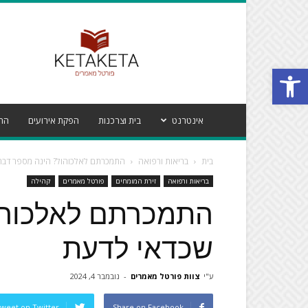
פורטל
מאמרים
קטע
Open toolbar
קטע
אינטרנט
בית וצרכנות
הפקת אירועים
הרי
בית
בריאות ורפואה
התמכרתם לאלכוהול? הינה מספר דבר
בריאות ורפואה
זירת המומחים
פורטל מאמרים
קהילה
התמכרתם לאלכוהו
שכדאי לדעת
ע"י
צוות פורטל מאמרים
-
נובמבר 4, 2024
weet on Twitter
Share on Facebook