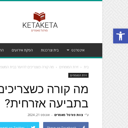
פורטל
מאמרים
קטע
Open toolbar
קטע
אינטרנט
בית וצרכנות
הפקת אירועים
הרי
בית
זירת המומחים
מה קורה כשצריכים להיעזר בבית המשפ
זירת המומחים
מה קורה כשצריכים
בתביעה אזרחית?
ע"י
צוות פורטל מאמרים
-
אוגוסט 21, 2024
weet on Twitter
Share on Facebook