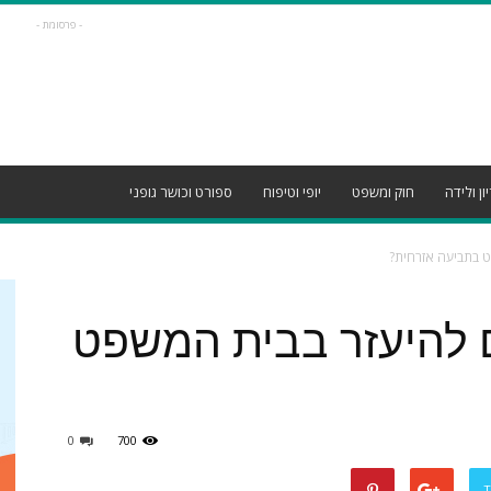
- פרסומת -
ון ולידה
חוק ומשפט
יופי וטיפוח
ספורט וכושר גופני
ט בתביעה אזרחית?
 להיעזר בבית המשפט
0
700
T