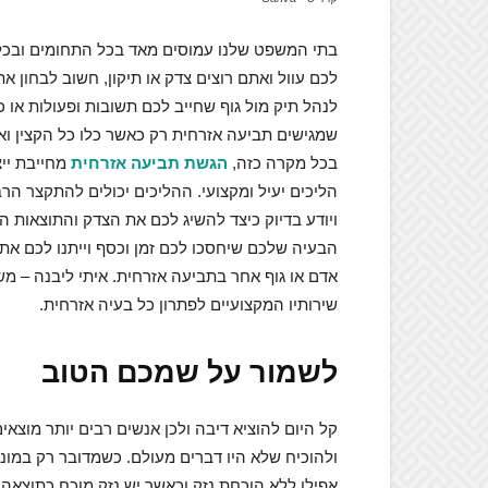
בתי המשפט שלנו עמוסים מאד בכל התחומים ובכל ס
לכם עוול ואתם רוצים צדק או תיקון, חשוב לבחון
לנהל תיק מול גוף שחייב לכם תשובות ופעולות או 
שמגישים תביעה אזרחית רק כאשר כלו כל הקצין וא
בכל מקרה כזה,
הגשת תביעה אזרחית
מחייבת ייצ
הליכים יעיל ומקצועי. ההליכים יכולים להתקצר הר
ויודע בדיוק כיצד להשיג לכם את הצדק והתוצאות הרצ
הבעיה שלכם שיחסכו לכם זמן וכסף וייתנו לכם את 
אדם או גוף אחר בתביעה אזרחית. איתי ליבנה – מ
שירותיו המקצועיים לפתרון כל בעיה אזרחית.
לשמור על שמכם הטוב
קל היום להוציא דיבה ולכן אנשים רבים יותר מוצ
ולהוכיח שלא היו דברים מעולם. כשמדובר רק במונ
אפילו ללא הוכחת נזק וכאשר יש נזק מוכח כתוצאה