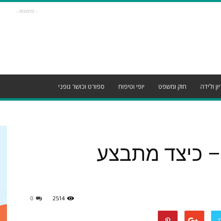
- פרסומת -
ון ולידה
חוק ומשפט
יופי וטיפוח
ספורט וכושר גופני
 – כיצד מתבצע
0
2514
T