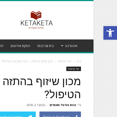
פורטל
מאמרים
קטע
Open toolbar
קטע
אינטרנט
בית וצרכנות
הפקת אירועים
הרי
בית
יופי וטיפוח
מכון שיזוף בהתזה – כיצד מתבצע הטיפול?
יופי וטיפוח
מכון שיזוף בהתזה
הטיפול?
ע"י
צוות פורטל מאמרים
-
נובמבר 2, 2018
weet on Twitter
Share on Facebook