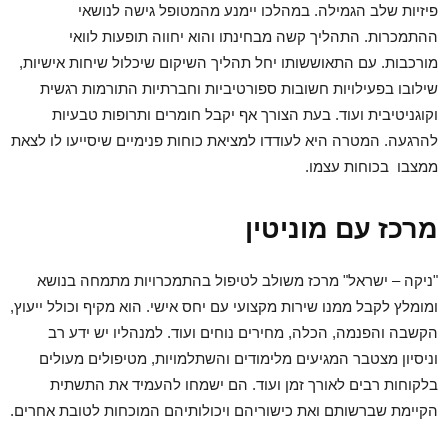
פיזיות שלב הגמילה. במהלכו יימנע מהמטופל גישה לנושאי
ההתמכרות. התהליך קשה מבחינתו והוא יחווה תופעות לוואי
מורכבות. עם התאוששותו יחל תהליך השיקום שיכלול שיחות אישיות,
שילובו בפעילויות חשובות ספורטיביות וחברתיות התורמות רגשית
וקוגניטיבית ועוד. בעת הצורך אף יקבל חומרים ותרופות טבעיות
להרגעה. המטרה היא לעודדו למציאת כוחות פנימיים שיסייעו לו לצאת
ממצבו בכוחות עצמו.
מרכז עם מוניטין
"ניקה – ישראל" מרכז משולב לטיפול בהתמכרויות מתמחה בנושא
ומומלץ לקבל ממנו שירות מקצועי עם יחס אישי. הוא מקיף וכולל ייעוץ,
הקשבה והפנמה, הכלה, מחירים נוחים ועוד. למנהליו יש ידע רב
וניסיון מצטבר המגיעים מלימודים והשתלמויות, מטיפולים מעולים
בלקוחות רבים לאורך זמן ועוד. הם ישמחו להעמיד את התשתית
הקיימת שברשותם ואת כישוריהם ויכולותיהם המוכחות לטובת אחרים.