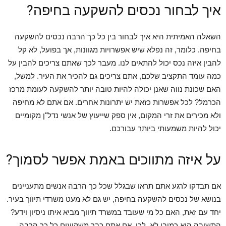
איך לבחור נכסים להשקעה בחיפה?
השאלה האמיתית היא איך לבחור בין כל כך הרבה נכסים להשקעה
בחיפה. כלומר, זה נפלא שיש אפשרויות מגוונות, אך בפועל, לא קל
להבין איזה נכס יכול להתאים לנו. מעבר לכך שאתם צריכים להבין על
כמה עומד התקציב שלכם, אתם צריכים גם להכיר את העיר. למשל,
האם שכונת נווה שאנן יכולה להיות טובה יותר להשקעה לעומת מרכז
הכרמל? לכל אפשרות כזאת יש יתרונות אחרים. אם אתם לא מחיפה
ולא מכירים את זרי המקום, אין ספק שייעוץ של אנשי נדל"ן מקומיים
יכול להיות משמעותי ביותר עבורכם.
על איזה מתווכים באמת אפשר לסמוך?
אם תבדקו לרגע אתם תראו שבגלל שכל כך הרבה אנשים מתעניינים
בנושא של נכסים להשקעה בחיפה, יש גם לא מעט משרדי תיווך בעיר.
יחד עם זאת, האם כל מי שעובד במשרד תיווך מביא איתו ניסיון וידע?
התשובה היא כמובן לא. לכן, אם אתם כבר משקיעים כל כך הרבה