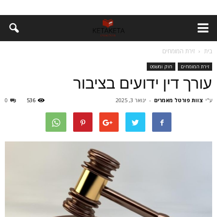
בית
זירת המומחים
זירת המומחים
חוק ומשפט
עורך דין ידועים בציבור‏
ע"י
צוות פורטל מאמרים
-
ינואר 3, 2025
536
0