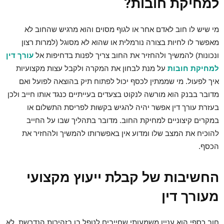
למחיקת חובות?
מי שיש לו חוב לאדם אחר או לגוף מסוים והוא מרגיש שהחוב לא
מאפשר לו לחיות בצורה נורמלית או שהוא לא מסוגל (למרות רצון
ונכונות) להמשיך ולהחזיר את החוב צריך לפנות בדחיפות אל
עורך דין
למחיקת חובות
על מנת לבחון את המקרה ולקבל עצות מקצועיות
איך לפעול. מי שממתין לכסף יכול לפתוח תיק בהוצאה לפועל ואם
מדובר בבנק הוא מורשה לנקוט בצעדים בעייתיים כנגד אותו חייב ולכן
בעזרת עורך דין אפשר יהיה להגיש בקשות לפריסת התשלום או
במקרים קיצוניים למחיקת החוב. מדובר בתהליך שבו על החייב
להוכיח את המצב שלו ומדוע אין באפשרותו להמשיך ולהחזיר את
הכסף.
החשיבות של קבלת ייעוץ מקצועי
מעורך דין
חוב כספי הוא עניין משמעותי שחייבים לטפל בו בזהירות הנדרשת. לא