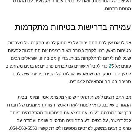
העיצוב של המרפסת, וזאת על בסיס עבודה מקצועית עם מהנדס
מנוסה בתחום.
עמידה בדרישות בטיחות מתקדמות
אפילו אם אין לכם התחייבות על פי החוק לבצע התקנה של מערכות
בטיחות באש, רצוי לקחת בצורה מאוד רצינית את ההיתכנות לבעיות
שעלולות לגרום להתלקחות בבית. בדיוק מסיבה זו, ישראלים רבים
פונים אל
5
2
כדי לקבל אישורים גם לבתים פרטיים או בתים משותפים
למען הסר ספק. מה שמאפשר אכלוס של הבית בידיעה שיש לכם
סביבה בטוחה ומתאימה למגורים.
אם אתם רוצים לעשות תהליך שיפוץ מקצועי, אמין ומיומן בבית
המגורים שלכם, כדאי לפנות לעזרת אנשי הצוות המיומנים של חברת
דרך ארץ הנדסה בע"מ. אנו נמצא את הפתרונות המתקדמים ביותר
לכל דרישה, על בסיס ידע בתחומים הנדסיים שונים ועבודה עם
גורמים רבים במשק. לפרטים נוספים וליצירת קשר: 054-569-5559.