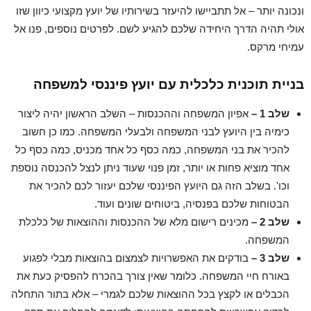
ונכונה יותר – אל תתביישו להיעזר בשירותיו של יועץ מקצועי כיוון שזו
אולי תהיה הדרך היחידה שלכם להגיע לשם. לפרטים נוספים, פנו אל
עמיחי מרקס.
בניית תוכנית כלכלית עם יועץ פיננסי למשפחה
שלב 1 –
אפיון המשפחה וההכנסות – השלב הראשון יהיה ליצור
כימיה בין היועץ לבני המשפחה ולבעלי המשפחה. כמו כן חשוב
להכיר את בני המשפחה, כמה כסף כל אחד מכניס, כמה כסף כל
אחד מוציא פחות או יותר, זמן פנוי שעוד ניתן לנצל להכנסה נוספת
וכו'. בשלב הזה גם היועץ הפיננסי שלכם יעזור לכם להכיר את
הבטוחות שלכם בפנסיה, ביטוחים שונים ועוד.
שלב 2 –
מכינים רישום מלא של ההכנסות וההוצאות של כלכלת
המשפחה.
שלב 3 –
בודקים את האפשרויות לצמצום בהוצאות מבלי לפגוע
באורח חיי המשפחה. כלומר שאין צורך בהכרח להפסיק כעת את
הכבלים או לקצץ בכל ההוצאות שלכם לגמרי – אלא בתור התחלה