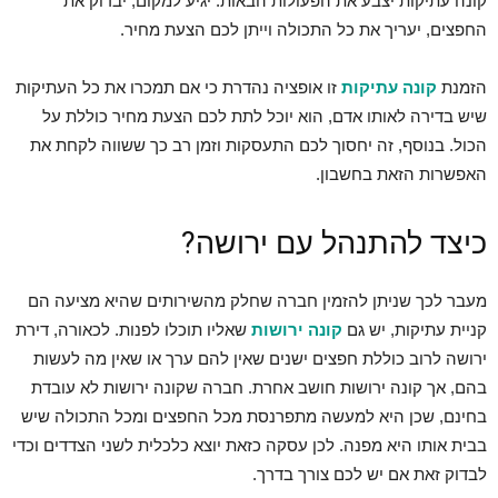
קונה עתיקות יצבע את הפעולות הבאות: יגיע למקום, יבדוק את
החפצים, יעריך את כל התכולה וייתן לכם הצעת מחיר.
הזמנת
קונה עתיקות
זו אופציה נהדרת כי אם תמכרו את כל העתיקות
שיש בדירה לאותו אדם, הוא יוכל לתת לכם הצעת מחיר כוללת על
הכול. בנוסף, זה יחסוך לכם התעסקות וזמן רב כך ששווה לקחת את
האפשרות הזאת בחשבון.
כיצד להתנהל עם ירושה?
מעבר לכך שניתן להזמין חברה שחלק מהשירותים שהיא מציעה הם
קניית עתיקות, יש גם
קונה ירושות
שאליו תוכלו לפנות. לכאורה, דירת
ירושה לרוב כוללת חפצים ישנים שאין להם ערך או שאין מה לעשות
בהם, אך קונה ירושות חושב אחרת. חברה שקונה ירושות לא עובדת
בחינם, שכן היא למעשה מתפרנסת מכל החפצים ומכל התכולה שיש
בבית אותו היא מפנה. לכן עסקה כזאת יוצא כלכלית לשני הצדדים וכדי
לבדוק זאת אם יש לכם צורך בדרך.